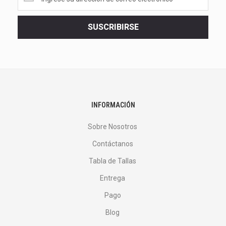
las
últimas
<br>
SUSCRIBIRSE
ofertas
y
más.
</p>
INFORMACIÓN
Sobre Nosotros
Contáctanos
Tabla de Tallas
Entrega
Pago
Blog