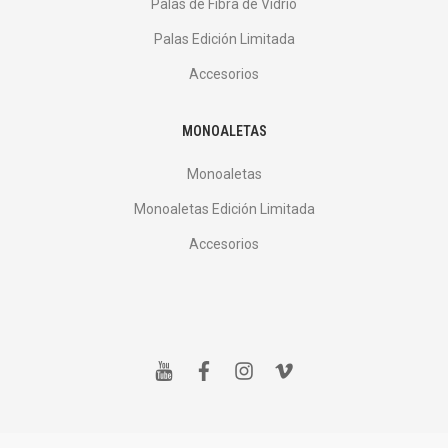
Palas de Fibra de Vidrio
Palas Edición Limitada
Accesorios
MONOALETAS
Monoaletas
Monoaletas Edición Limitada
Accesorios
y
f
i
v
o
a
n
i
u
c
s
m
t
e
t
e
u
b
a
o
b
o
g