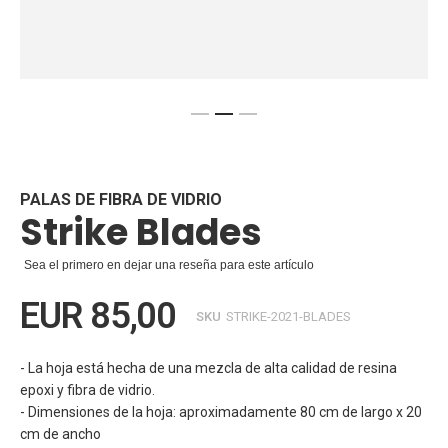
Saltar
al
comienzo
de
PALAS DE FIBRA DE VIDRIO
Strike Blades
la
galería
de
Sea el primero en dejar una reseña para este artículo
imágenes
EUR 85,00
SKU
STRIKE-2021-BLADES
- La hoja está hecha de una mezcla de alta calidad de resina
epoxi y fibra de vidrio.
- Dimensiones de la hoja: aproximadamente 80 cm de largo x 20
cm de ancho